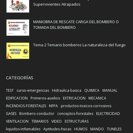
Supervivientes Atrapados
MANIOBRA DE RESCATE CARGA DEL BOMBERO O
TOMADA DEL BOMBERO
Tema 2 Temario bomberos La naturaleza del fuego
CATEGORÍAS
TEST
curso-emergencias
Hidraulica-basica
QUIMICA
MANUAL
EDIFICACION
Primeros-auxilios
EXTRICACION
MECANICA
INCENDIOS-FORESTALES
NFPA
productos-toxicos-corrosivos
GASES
Bombero-conductor
conceptos-forestales
ELECTRICIDAD
VENTILACION
TEMARIOS
VIDEO
ESTRUCTURAS
liquidos-inflamables
Aptitudes-fisicas
HUMOS
MANDO
TUNELES