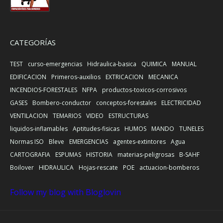
CATEGORÍAS
TEST
curso-emergencias
Hidraulica-basica
QUIMICA
MANUAL
EDIFICACION
Primeros-auxilios
EXTRICACION
MECANICA
INCENDIOS-FORESTALES
NFPA
productos-toxicos-corrosivos
GASES
Bombero-conductor
conceptos-forestales
ELECTRICIDAD
VENTILACION
TEMARIOS
VIDEO
ESTRUCTURAS
liquidos-inflamables
Aptitudes-fisicas
HUMOS
MANDO
TUNELES
Normas ISO
Bleve
EMERGENCIAS
agentes-extintores
Agua
CARTOGRAFIA
ESPUMAS
HISTORIA
materias-peligrosas
B-SAHF
Boilover
HIDRAULICA
Hojas-rescate
POE
actuacion-bomberos
Follow my blog with Bloglovin