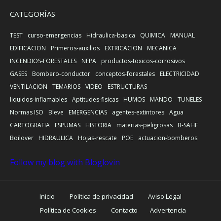
CATEGORÍAS
TEST
curso-emergencias
Hidraulica-basica
QUIMICA
MANUAL
EDIFICACION
Primeros-auxilios
EXTRICACION
MECANICA
INCENDIOS-FORESTALES
NFPA
productos-toxicos-corrosivos
GASES
Bombero-conductor
conceptos-forestales
ELECTRICIDAD
VENTILACION
TEMARIOS
VIDEO
ESTRUCTURAS
liquidos-inflamables
Aptitudes-fisicas
HUMOS
MANDO
TUNELES
Normas ISO
Bleve
EMERGENCIAS
agentes-extintores
Agua
CARTOGRAFIA
ESPUMAS
HISTORIA
materias-peligrosas
B-SAHF
Boilover
HIDRAULICA
Hojas-rescate
POE
actuacion-bomberos
Follow my blog with Bloglovin
Inicio
Política de privacidad
Aviso Legal
Política de Cookies
Contacto
Advertencia